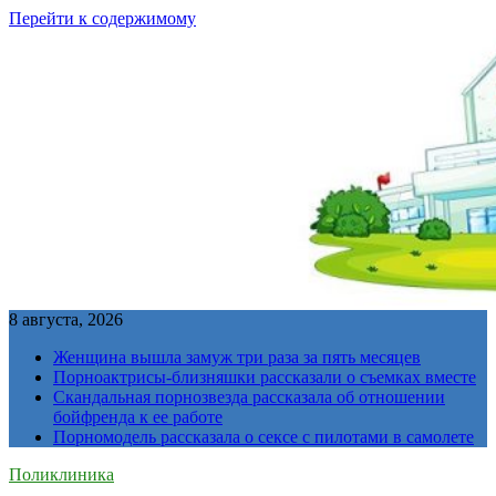
Перейти к содержимому
8 августа, 2026
Женщина вышла замуж три раза за пять месяцев
Порноактрисы-близняшки рассказали о съемках вместе
Скандальная порнозвезда рассказала об отношении
бойфренда к ее работе
Порномодель рассказала о сексе с пилотами в самолете
Поликлиника