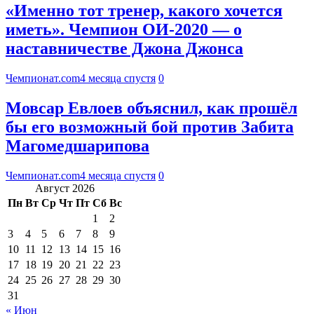
«Именно тот тренер, какого хочется
иметь». Чемпион ОИ-2020 — о
наставничестве Джона Джонса
Чемпионат.com
4 месяца спустя
0
Мовсар Евлоев объяснил, как прошёл
бы его возможный бой против Забита
Магомедшарипова
Чемпионат.com
4 месяца спустя
0
Август 2026
Пн
Вт
Ср
Чт
Пт
Сб
Вс
1
2
3
4
5
6
7
8
9
10
11
12
13
14
15
16
17
18
19
20
21
22
23
24
25
26
27
28
29
30
31
« Июн