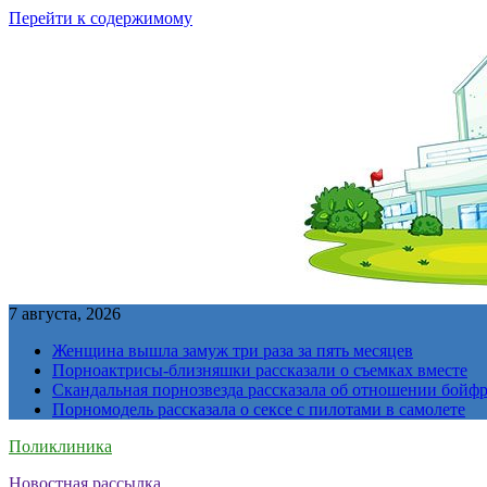
Перейти к содержимому
7 августа, 2026
Женщина вышла замуж три раза за пять месяцев
Порноактрисы-близняшки рассказали о съемках вместе
Скандальная порнозвезда рассказала об отношении бойфре
Порномодель рассказала о сексе с пилотами в самолете
Поликлиника
Новостная рассылка