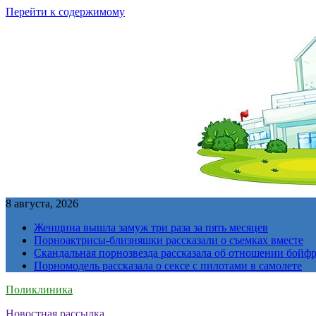
Перейти к содержимому
8 августа, 2026
Женщина вышла замуж три раза за пять месяцев
Порноактрисы-близняшки рассказали о съемках вместе
Скандальная порнозвезда рассказала об отношении бойфре
Порномодель рассказала о сексе с пилотами в самолете
Поликлиника
Новостная рассылка