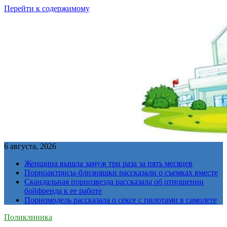
Перейти к содержимому
6 августа, 2026
Женщина вышла замуж три раза за пять месяцев
Порноактрисы-близняшки рассказали о съемках вместе
Скандальная порнозвезда рассказала об отношении
бойфренда к ее работе
Порномодель рассказала о сексе с пилотами в самолете
Поликлиника