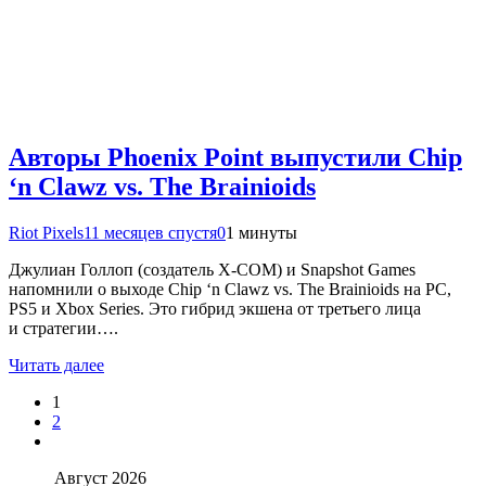
Авторы Phoenix Point выпустили Chip
‘n Clawz vs. The Brainioids
Riot Pixels
11 месяцев спустя
0
1 минуты
Джулиан Голлоп (создатель X-COM) и Snapshot Games
напомнили о выходе Chip ‘n Clawz vs. The Brainioids на PC,
PS5 и Xbox Series. Это гибрид экшена от третьего лица
и стратегии….
Читать далее
1
2
Август 2026