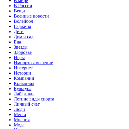
В мире
В России
Вещи
Военные новости
Волейбол
Гаджеты
Дети
Дом и сад
Еда
Звёзды
Здоровье
Игры
Импортозамещение
Интернет
Истории
Компании
Криминал
Культура
Лайфхаки
Летние виды спорта
Личный счет
Люди
Места
Мнения
Мода