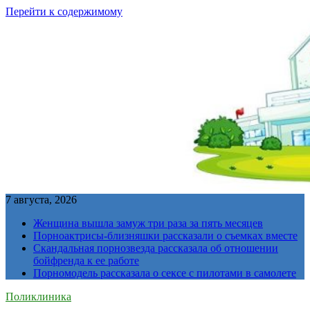
Перейти к содержимому
7 августа, 2026
Женщина вышла замуж три раза за пять месяцев
Порноактрисы-близняшки рассказали о съемках вместе
Скандальная порнозвезда рассказала об отношении
бойфренда к ее работе
Порномодель рассказала о сексе с пилотами в самолете
Поликлиника