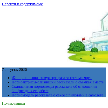
Перейти к содержимому
7 августа, 2026
Женщина вышла замуж три раза за пять месяцев
Порноактрисы-близняшки рассказали о съемках вместе
Скандальная порнозвезда рассказала об отношении
бойфренда к ее работе
Порномодель рассказала о сексе с пилотами в самолете
Поликлиника