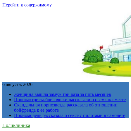
Перейти к содержимому
6 августа, 2026
Женщина вышла замуж три раза за пять месяцев
Порноактрисы-близняшки рассказали о съемках вместе
Скандальная порнозвезда рассказала об отношении
бойфренда к ее работе
Порномодель рассказала о сексе с пилотами в самолете
Поликлиника