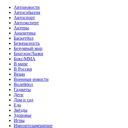
Автоновости
Автособытия
Автоспорт
Автоэксперт
Актеры
Аналитика
Баскетбол
Безопасность
Безумный мир
Биатлон/Лыжи
Бокс/MMA
В мире
В России
Вещи
Военные новости
Волейбол
Гаджеты
Дети
Дом и сад
Еда
Звёзды
Здоровье
Игры
Импортозамещение