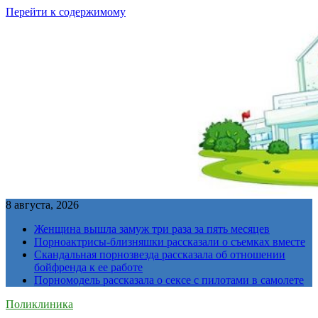
Перейти к содержимому
8 августа, 2026
Женщина вышла замуж три раза за пять месяцев
Порноактрисы-близняшки рассказали о съемках вместе
Скандальная порнозвезда рассказала об отношении
бойфренда к ее работе
Порномодель рассказала о сексе с пилотами в самолете
Поликлиника