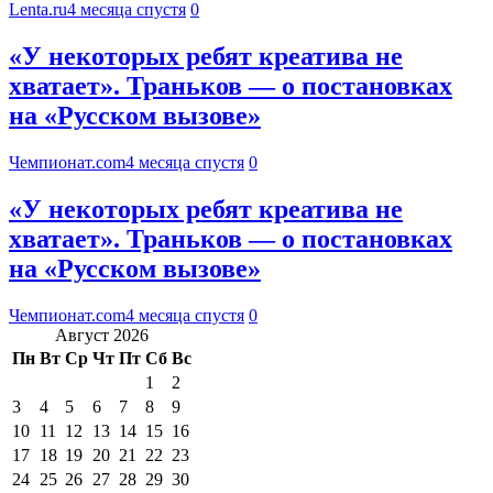
Lenta.ru
4 месяца спустя
0
«У некоторых ребят креатива не
хватает». Траньков — о постановках
на «Русском вызове»
Чемпионат.com
4 месяца спустя
0
«У некоторых ребят креатива не
хватает». Траньков — о постановках
на «Русском вызове»
Чемпионат.com
4 месяца спустя
0
Август 2026
Пн
Вт
Ср
Чт
Пт
Сб
Вс
1
2
3
4
5
6
7
8
9
10
11
12
13
14
15
16
17
18
19
20
21
22
23
24
25
26
27
28
29
30