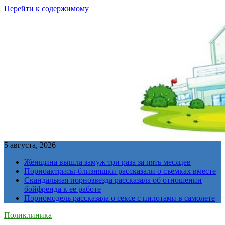
Перейти к содержимому
5 августа, 2026
Женщина вышла замуж три раза за пять месяцев
Порноактрисы-близняшки рассказали о съемках вместе
Скандальная порнозвезда рассказала об отношении
бойфренда к ее работе
Порномодель рассказала о сексе с пилотами в самолете
Поликлиника