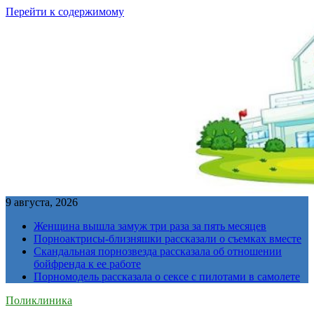
Перейти к содержимому
9 августа, 2026
Женщина вышла замуж три раза за пять месяцев
Порноактрисы-близняшки рассказали о съемках вместе
Скандальная порнозвезда рассказала об отношении
бойфренда к ее работе
Порномодель рассказала о сексе с пилотами в самолете
Поликлиника