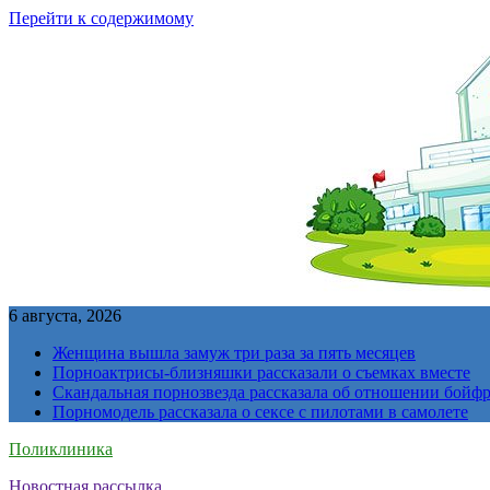
Перейти к содержимому
6 августа, 2026
Женщина вышла замуж три раза за пять месяцев
Порноактрисы-близняшки рассказали о съемках вместе
Скандальная порнозвезда рассказала об отношении бойфре
Порномодель рассказала о сексе с пилотами в самолете
Поликлиника
Новостная рассылка