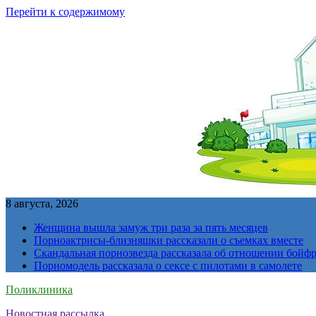
Перейти к содержимому
8 августа, 2026
Женщина вышла замуж три раза за пять месяцев
Порноактрисы-близняшки рассказали о съемках вместе
Скандальная порнозвезда рассказала об отношении бойфре
Порномодель рассказала о сексе с пилотами в самолете
Поликлиника
Новостная рассылка