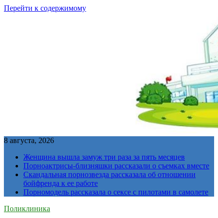
Перейти к содержимому
8 августа, 2026
Женщина вышла замуж три раза за пять месяцев
Порноактрисы-близняшки рассказали о съемках вместе
Скандальная порнозвезда рассказала об отношении
бойфренда к ее работе
Порномодель рассказала о сексе с пилотами в самолете
Поликлиника