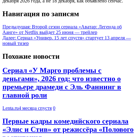
декабря 2026 года, а не 18 декабря, как объявлено сейчас.
Навигация по записям
Предыдущая:
Второй сезон сериала «Аватар: Легенда об
Аанге» от Netflix выйдет 25 июня — трейлер
Далее:
Сериал «Универ. 15 лет спустя» стартует 13 апреля —
новый тизер
Похожие новости
Сериал «У Марго проблемы с
деньгами», 2026 год: что известно о
премьере драмеди с Эль Фаннинг в
главной роли
Lenta.ru
4 месяца спустя
0
Первые кадры комедийского сериала
«Элис и Стив» от режиссёра «Полового