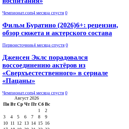
воспитания»
Чемпионат.com
4 месяца спустя
0
Фильм Буратино (2026)6+: рецензия,
обзор сюжета и актерского состава
Первоисточник
4 месяца спустя
0
Дженсен Эклс порадовался
воссоединению актёров из
«Сверхъестественного» в сериале
«Пацаны»
Чемпионат.com
4 месяца спустя
0
Август 2026
Пн
Вт
Ср
Чт
Пт
Сб
Вс
1
2
3
4
5
6
7
8
9
10
11
12
13
14
15
16