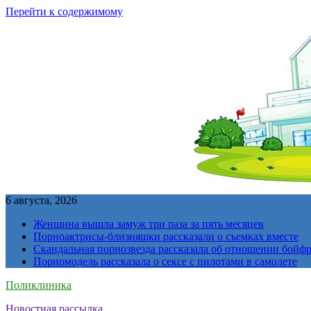
Перейти к содержимому
6 августа, 2026
Женщина вышла замуж три раза за пять месяцев
Порноактрисы-близняшки рассказали о съемках вместе
Скандальная порнозвезда рассказала об отношении бойфре
Порномодель рассказала о сексе с пилотами в самолете
Поликлиника
Новостная рассылка