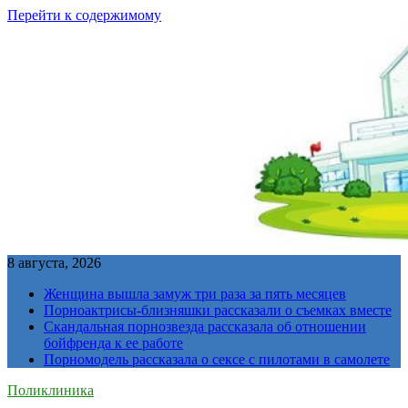
Перейти к содержимому
8 августа, 2026
Женщина вышла замуж три раза за пять месяцев
Порноактрисы-близняшки рассказали о съемках вместе
Скандальная порнозвезда рассказала об отношении
бойфренда к ее работе
Порномодель рассказала о сексе с пилотами в самолете
Поликлиника