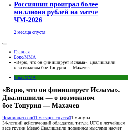
Россиянин проиграл более
миллиона рублей на матче
ЧМ-2026
2 месяца спустя
Главная
Бокс/MMA
«Верю, что он финиширует Ислама». Двалишвили —
о возможном бое Топурия — Махачев
Бокс/MMA
«Верю, что он финиширует Ислама».
Двалишвили — о возможном
бое Топурия — Махачев
Чемпионат.com
11 месяцев спустя
0
1 минуты
34-летний действующий обладатель титула UFC в легчайшем
весе грузин Мераб Двалишвили поделился мыслями насчёт