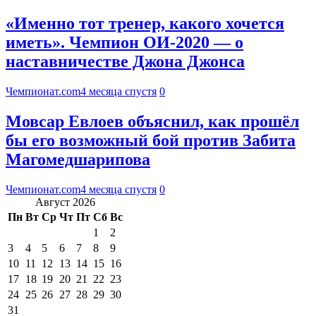
«Именно тот тренер, какого хочется
иметь». Чемпион ОИ-2020 — о
наставничестве Джона Джонса
Чемпионат.com
4 месяца спустя
0
Мовсар Евлоев объяснил, как прошёл
бы его возможный бой против Забита
Магомедшарипова
Чемпионат.com
4 месяца спустя
0
Август 2026
Пн
Вт
Ср
Чт
Пт
Сб
Вс
1
2
3
4
5
6
7
8
9
10
11
12
13
14
15
16
17
18
19
20
21
22
23
24
25
26
27
28
29
30
31