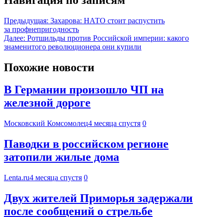
Предыдущая:
Захарова: НАТО стоит распустить
за профнепригодность
Далее:
Ротшильды против Российской империи: какого
знаменитого революционера они купили
Похожие новости
В Германии произошло ЧП на
железной дороге
Московский Комсомолец
4 месяца спустя
0
Паводки в российском регионе
затопили жилые дома
Lenta.ru
4 месяца спустя
0
Двух жителей Приморья задержали
после сообщений о стрельбе