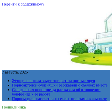
Перейти к содержимому
7 августа, 2026
Женщина вышла замуж три раза за пять месяцев
Порноактрисы-близняшки рассказали о съемках вместе
Скандальная порнозвезда рассказала об отношении
бойфренда к ее работе
Порномодель рассказала о сексе с пилотами в самолете
Поликлиника