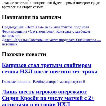
а также ответил на вопрос, кто будет первым номером среди
вратарей на старте сезона.
Навигация по записям
Предыдущая:
«Вест Хэм» за 42 млн фунтов подписал
Фернандеша из «Саутгемптона». Контракт с хавбеком —
на пять лет
Далее:
«Крылья Советов» не хотят продавать Олейникова —
источник
Похожие новости
Капризов стал третьим снайпером
сезона НХЛ после шестого хет-трика
Главные новости - Рамблер/спорт
4 месяца спустя
0
Лишь шесть игроков опережают
Сидни Кросби по числу матчей с 2+
ассистами в истории НХЛ