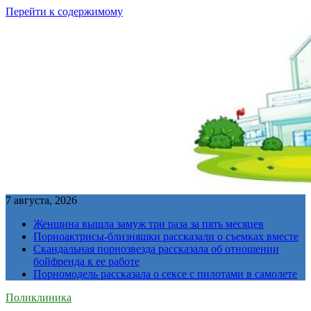
Перейти к содержимому
7 августа, 2026
Женщина вышла замуж три раза за пять месяцев
Порноактрисы-близняшки рассказали о съемках вместе
Скандальная порнозвезда рассказала об отношении
бойфренда к ее работе
Порномодель рассказала о сексе с пилотами в самолете
Поликлиника