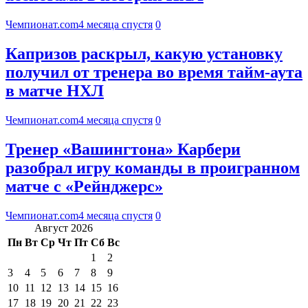
Чемпионат.com
4 месяца спустя
0
Капризов раскрыл, какую установку
получил от тренера во время тайм-аута
в матче НХЛ
Чемпионат.com
4 месяца спустя
0
Тренер «Вашингтона» Карбери
разобрал игру команды в проигранном
матче с «Рейнджерс»
Чемпионат.com
4 месяца спустя
0
Август 2026
Пн
Вт
Ср
Чт
Пт
Сб
Вс
1
2
3
4
5
6
7
8
9
10
11
12
13
14
15
16
17
18
19
20
21
22
23