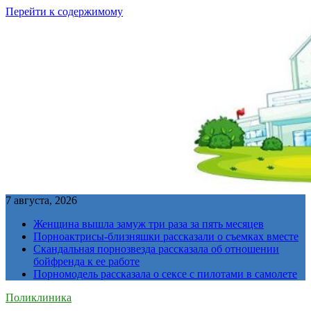
Перейти к содержимому
7 августа, 2026
Женщина вышла замуж три раза за пять месяцев
Порноактрисы-близняшки рассказали о съемках вместе
Скандальная порнозвезда рассказала об отношении
бойфренда к ее работе
Порномодель рассказала о сексе с пилотами в самолете
Поликлиника