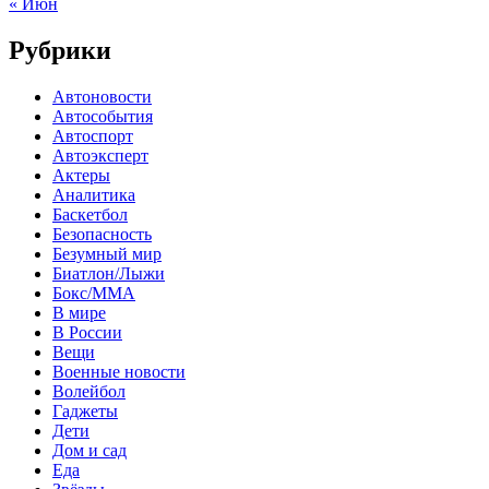
« Июн
Рубрики
Автоновости
Автособытия
Автоспорт
Автоэксперт
Актеры
Аналитика
Баскетбол
Безопасность
Безумный мир
Биатлон/Лыжи
Бокс/MMA
В мире
В России
Вещи
Военные новости
Волейбол
Гаджеты
Дети
Дом и сад
Еда