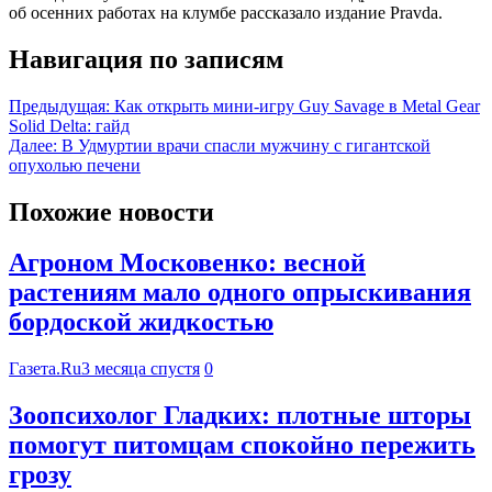
об осенних работах на клумбе рассказало издание Pravda.
Навигация по записям
Предыдущая:
Как открыть мини-игру Guy Savage в Metal Gear
Solid Delta: гайд
Далее:
В Удмуртии врачи спасли мужчину с гигантской
опухолью печени
Похожие новости
Агроном Московенко: весной
растениям мало одного опрыскивания
бордоской жидкостью
Газета.Ru
3 месяца спустя
0
Зоопсихолог Гладких: плотные шторы
помогут питомцам спокойно пережить
грозу