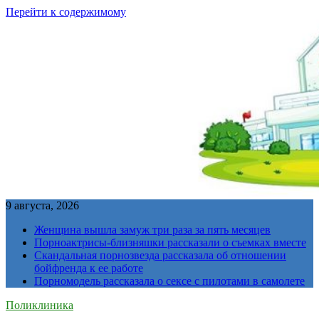
Перейти к содержимому
9 августа, 2026
Женщина вышла замуж три раза за пять месяцев
Порноактрисы-близняшки рассказали о съемках вместе
Скандальная порнозвезда рассказала об отношении
бойфренда к ее работе
Порномодель рассказала о сексе с пилотами в самолете
Поликлиника