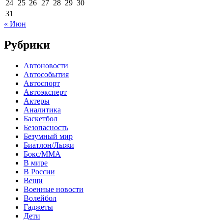
24
25
26
27
28
29
30
31
« Июн
Рубрики
Автоновости
Автособытия
Автоспорт
Автоэксперт
Актеры
Аналитика
Баскетбол
Безопасность
Безумный мир
Биатлон/Лыжи
Бокс/MMA
В мире
В России
Вещи
Военные новости
Волейбол
Гаджеты
Дети