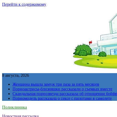
Перейти к содержимому
8 августа, 2026
Женщина вышла замуж три раза за пять месяцев
Порноактрисы-близняшки рассказали о съемках вместе
Скандальная порнозвезда рассказала об отношении бойфре
Порномодель рассказала о сексе с пилотами в самолете
Поликлиника
Новостная рассылка