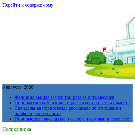
Перейти к содержимому
8 августа, 2026
Женщина вышла замуж три раза за пять месяцев
Порноактрисы-близняшки рассказали о съемках вместе
Скандальная порнозвезда рассказала об отношении
бойфренда к ее работе
Порномодель рассказала о сексе с пилотами в самолете
Поликлиника