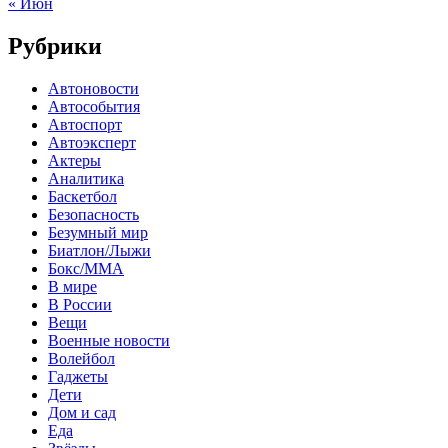
« Июн
Рубрики
Автоновости
Автособытия
Автоспорт
Автоэксперт
Актеры
Аналитика
Баскетбол
Безопасность
Безумный мир
Биатлон/Лыжи
Бокс/MMA
В мире
В России
Вещи
Военные новости
Волейбол
Гаджеты
Дети
Дом и сад
Еда