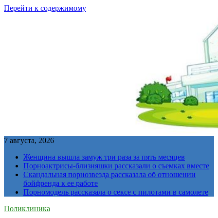
Перейти к содержимому
7 августа, 2026
Женщина вышла замуж три раза за пять месяцев
Порноактрисы-близняшки рассказали о съемках вместе
Скандальная порнозвезда рассказала об отношении
бойфренда к ее работе
Порномодель рассказала о сексе с пилотами в самолете
Поликлиника