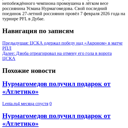
непобеждённого чемпиона промоушена в лёгком весе
россиянина Усмана Нурмагомедова. Свой последний
поединок 27-летний россиянин провёл 7 февраля 2026 года на
турнире PFL в Дубае.
Навигация по записям
Предыдущая:
ЦСКА одержал победу над «Акроном» в матче
РПЛ
Далее:
Дзюба отреагировал на отмену его гола в ворота
ЦСКА
Похожие новости
Нурмагомедов получил подарок от
«Атлетико»
Lenta.ru
4 месяца спустя
0
Нурмагомедов получил подарок от
«Атлетико»