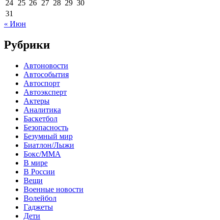
24
25
26
27
28
29
30
31
« Июн
Рубрики
Автоновости
Автособытия
Автоспорт
Автоэксперт
Актеры
Аналитика
Баскетбол
Безопасность
Безумный мир
Биатлон/Лыжи
Бокс/MMA
В мире
В России
Вещи
Военные новости
Волейбол
Гаджеты
Дети