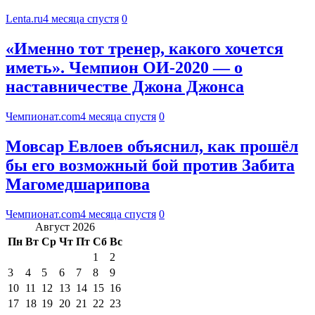
Lenta.ru
4 месяца спустя
0
«Именно тот тренер, какого хочется
иметь». Чемпион ОИ-2020 — о
наставничестве Джона Джонса
Чемпионат.com
4 месяца спустя
0
Мовсар Евлоев объяснил, как прошёл
бы его возможный бой против Забита
Магомедшарипова
Чемпионат.com
4 месяца спустя
0
Август 2026
Пн
Вт
Ср
Чт
Пт
Сб
Вс
1
2
3
4
5
6
7
8
9
10
11
12
13
14
15
16
17
18
19
20
21
22
23