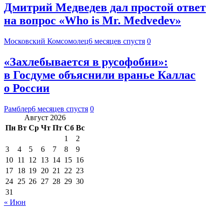
Дмитрий Медведев дал простой ответ
на вопрос «Who is Mr. Medvedev»
Московский Комсомолец
6 месяцев спустя
0
«Захлебывается в русофобии»:
в Госдуме объяснили вранье Каллас
о России
Рамблер
6 месяцев спустя
0
Август 2026
Пн
Вт
Ср
Чт
Пт
Сб
Вс
1
2
3
4
5
6
7
8
9
10
11
12
13
14
15
16
17
18
19
20
21
22
23
24
25
26
27
28
29
30
31
« Июн