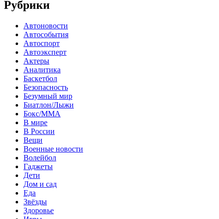
Рубрики
Автоновости
Автособытия
Автоспорт
Автоэксперт
Актеры
Аналитика
Баскетбол
Безопасность
Безумный мир
Биатлон/Лыжи
Бокс/MMA
В мире
В России
Вещи
Военные новости
Волейбол
Гаджеты
Дети
Дом и сад
Еда
Звёзды
Здоровье