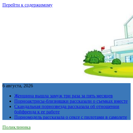
Перейти к содержимому
6 августа, 2026
Женщина вышла замуж три раза за пять месяцев
Порноактрисы-близняшки рассказали о съемках вместе
Скандальная порнозвезда рассказала об отношении
бойфренда к ее работе
Порномодель рассказала о сексе с пилотами в самолете
Поликлиника