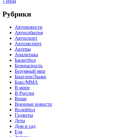
« Июн
Рубрики
Автоновости
Автособытия
Автоспорт
Автоэксперт
Актеры
Аналитика
Баскетбол
Безопасность
Безумный мир
Биатлон/Лыжи
Бокс/MMA
В мире
В России
Вещи
Военные новости
Волейбол
Гаджеты
Дети
Дом и сад
Еда