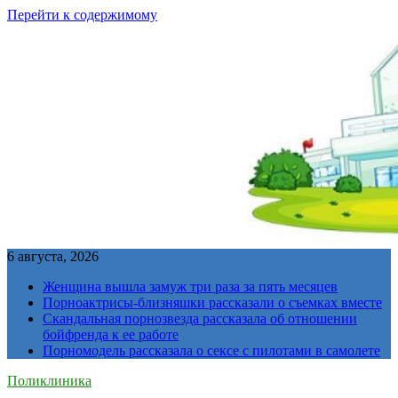
Перейти к содержимому
6 августа, 2026
Женщина вышла замуж три раза за пять месяцев
Порноактрисы-близняшки рассказали о съемках вместе
Скандальная порнозвезда рассказала об отношении
бойфренда к ее работе
Порномодель рассказала о сексе с пилотами в самолете
Поликлиника