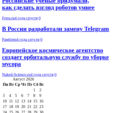
Российские учёные придумали,
как сделать взгляд роботов умнее
Ferra.ru
4 года спустя
0
В России разработали замену Telegram
Рамблер
4 года спустя
0
Европейское космическое агентство
создает орбитальную службу по уборке
мусора
Naked-Science.ru
4 года спустя
0
Август 2026
Пн
Вт
Ср
Чт
Пт
Сб
Вс
1
2
3
4
5
6
7
8
9
10
11
12
13
14
15
16
17
18
19
20
21
22
23
24
25
26
27
28
29
30