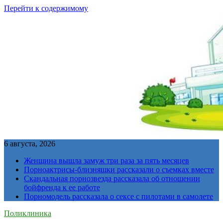
Перейти к содержимому
6 августа, 2026
Женщина вышла замуж три раза за пять месяцев
Порноактрисы-близняшки рассказали о съемках вместе
Скандальная порнозвезда рассказала об отношении
бойфренда к ее работе
Порномодель рассказала о сексе с пилотами в самолете
Поликлиника