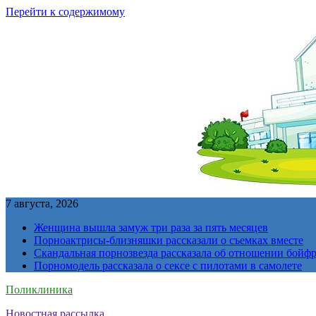
Перейти к содержимому
7 августа, 2026
Женщина вышла замуж три раза за пять месяцев
Порноактрисы-близняшки рассказали о съемках вместе
Скандальная порнозвезда рассказала об отношении бойфре
Порномодель рассказала о сексе с пилотами в самолете
Поликлиника
Новостная рассылка