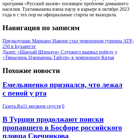
программ «Русский вызов» посвящен проблеме домашнего
насилия. Туктамышева взяла паузу в карьере в октябре 2023
года и с тех пор на официальные старты не выходила.
Навигация по записям
Предыдущая:
Мариано Навоне стал чемпионом турнира ATP-
250 в Бухаресте
Далее:
«Шанхай Шэньхуа» Слуцкого вырвал победу у
«Тяньцзинь Цзиньмэнь Тайгер» в чемпионате Китая
Похожие новости
Емельяненко признался, что лежал
с пеной у рта
Газета.Ru
11 месяцев спустя
0
В Турции продолжают поиски
пропавшего в Босфоре российского
пловца Свечникова