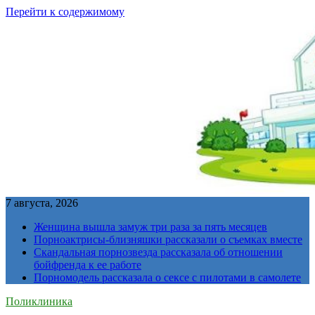
Перейти к содержимому
7 августа, 2026
Женщина вышла замуж три раза за пять месяцев
Порноактрисы-близняшки рассказали о съемках вместе
Скандальная порнозвезда рассказала об отношении
бойфренда к ее работе
Порномодель рассказала о сексе с пилотами в самолете
Поликлиника