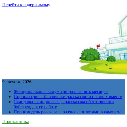
Перейти к содержимому
9 августа, 2026
Женщина вышла замуж три раза за пять месяцев
Порноактрисы-близняшки рассказали о съемках вместе
Скандальная порнозвезда рассказала об отношении
бойфренда к ее работе
Порномодель рассказала о сексе с пилотами в самолете
Поликлиника