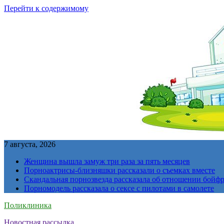
Перейти к содержимому
7 августа, 2026
Женщина вышла замуж три раза за пять месяцев
Порноактрисы-близняшки рассказали о съемках вместе
Скандальная порнозвезда рассказала об отношении бойфре
Порномодель рассказала о сексе с пилотами в самолете
Поликлиника
Новостная рассылка