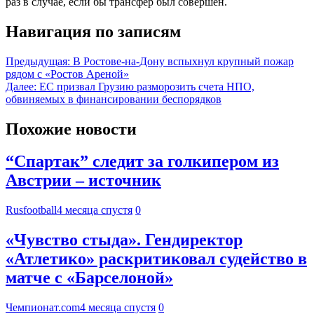
раз в случае, если бы трансфер был совершен.
Навигация по записям
Предыдущая:
В Ростове-на-Дону вспыхнул крупный пожар
рядом с «Ростов Ареной»
Далее:
ЕС призвал Грузию разморозить счета НПО,
обвиняемых в финансировании беспорядков
Похожие новости
“Спартак” следит за голкипером из
Австрии – источник
Rusfootball
4 месяца спустя
0
«Чувство стыда». Гендиректор
«Атлетико» раскритиковал судейство в
матче с «Барселоной»
Чемпионат.com
4 месяца спустя
0