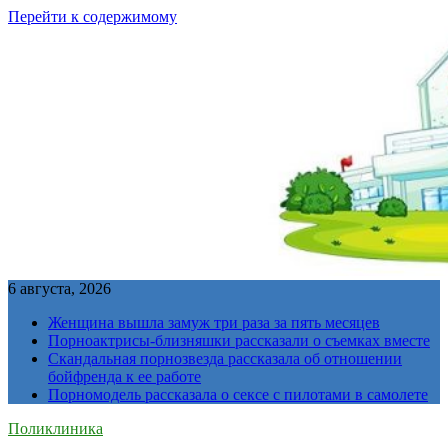
Перейти к содержимому
6 августа, 2026
Женщина вышла замуж три раза за пять месяцев
Порноактрисы-близняшки рассказали о съемках вместе
Скандальная порнозвезда рассказала об отношении
бойфренда к ее работе
Порномодель рассказала о сексе с пилотами в самолете
Поликлиника