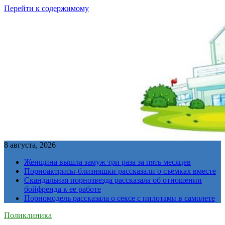
Перейти к содержимому
8 августа, 2026
Женщина вышла замуж три раза за пять месяцев
Порноактрисы-близняшки рассказали о съемках вместе
Скандальная порнозвезда рассказала об отношении
бойфренда к ее работе
Порномодель рассказала о сексе с пилотами в самолете
Поликлиника