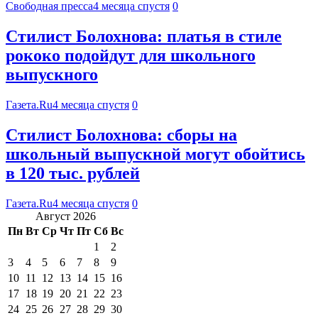
Свободная пресса
4 месяца спустя
0
Стилист Болохнова: платья в стиле
рококо подойдут для школьного
выпускного
Газета.Ru
4 месяца спустя
0
Стилист Болохнова: сборы на
школьный выпускной могут обойтись
в 120 тыс. рублей
Газета.Ru
4 месяца спустя
0
Август 2026
Пн
Вт
Ср
Чт
Пт
Сб
Вс
1
2
3
4
5
6
7
8
9
10
11
12
13
14
15
16
17
18
19
20
21
22
23
24
25
26
27
28
29
30