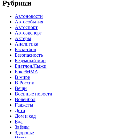
Рубрики
Автоновости
Автособытия
Автоспорт
Автоэксперт
Актеры
Аналитика
Баскетбол
Безопасность
Безумный мир
Биатлон/Лыжи
Бокс/MMA
В мире
В России
Вещи
Военные новости
Волейбол
Гаджеты
Дети
Дом и сад
Еда
Звёзды
Здоровье