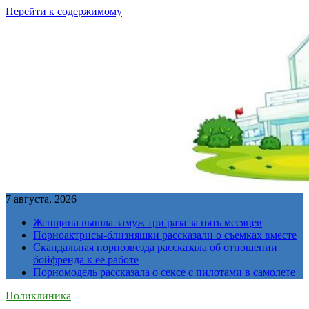
Перейти к содержимому
7 августа, 2026
Женщина вышла замуж три раза за пять месяцев
Порноактрисы-близняшки рассказали о съемках вместе
Скандальная порнозвезда рассказала об отношении
бойфренда к ее работе
Порномодель рассказала о сексе с пилотами в самолете
Поликлиника