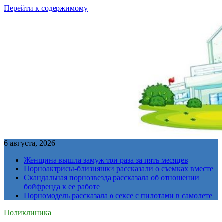
Перейти к содержимому
6 августа, 2026
Женщина вышла замуж три раза за пять месяцев
Порноактрисы-близняшки рассказали о съемках вместе
Скандальная порнозвезда рассказала об отношении
бойфренда к ее работе
Порномодель рассказала о сексе с пилотами в самолете
Поликлиника