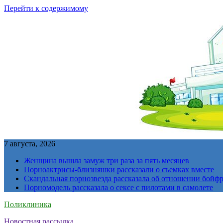
Перейти к содержимому
7 августа, 2026
Женщина вышла замуж три раза за пять месяцев
Порноактрисы-близняшки рассказали о съемках вместе
Скандальная порнозвезда рассказала об отношении бойфре
Порномодель рассказала о сексе с пилотами в самолете
Поликлиника
Новостная рассылка