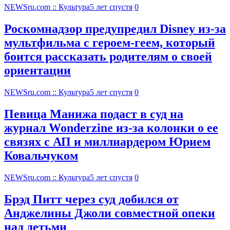
NEWSru.com :: Культура
5 лет спустя
0
Роскомнадзор предупредил Disney из-за
мультфильма c героем-геем, который
боится рассказать родителям о своей
ориентации
NEWSru.com :: Культура
5 лет спустя
0
Певица Манижа подаст в суд на
журнал Wonderzine из-за колонки о ее
связях с АП и миллиардером Юрием
Ковальчуком
NEWSru.com :: Культура
5 лет спустя
0
Брэд Питт через суд добился от
Анджелины Джоли совместной опеки
над детьми