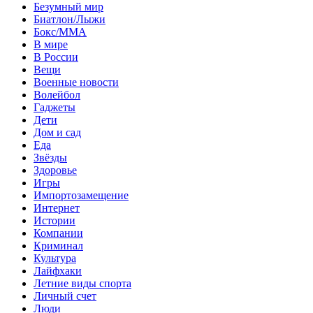
Безумный мир
Биатлон/Лыжи
Бокс/MMA
В мире
В России
Вещи
Военные новости
Волейбол
Гаджеты
Дети
Дом и сад
Еда
Звёзды
Здоровье
Игры
Импортозамещение
Интернет
Истории
Компании
Криминал
Культура
Лайфхаки
Летние виды спорта
Личный счет
Люди