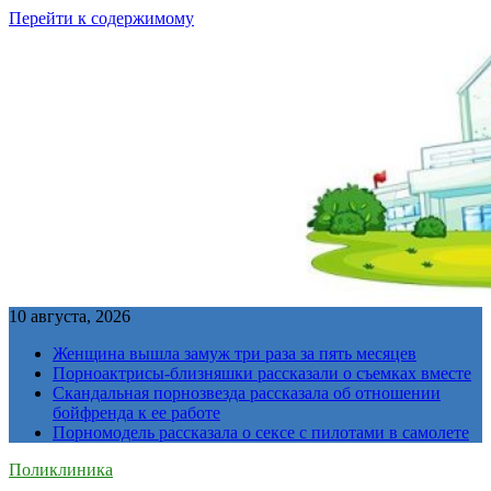
Перейти к содержимому
10 августа, 2026
Женщина вышла замуж три раза за пять месяцев
Порноактрисы-близняшки рассказали о съемках вместе
Скандальная порнозвезда рассказала об отношении
бойфренда к ее работе
Порномодель рассказала о сексе с пилотами в самолете
Поликлиника