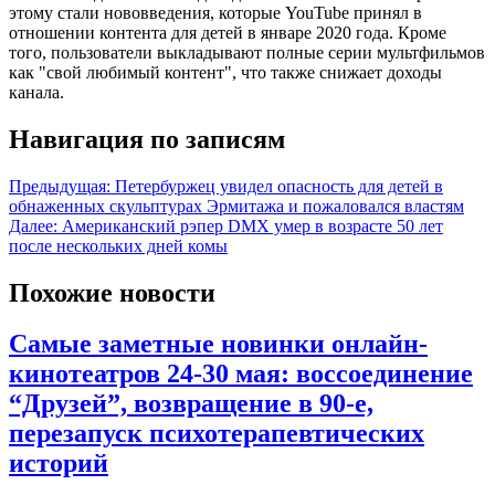
этому стали нововведения, которые YouTube принял в
отношении контента для детей в январе 2020 года. Кроме
того, пользователи выкладывают полные серии мультфильмов
как "свой любимый контент", что также снижает доходы
канала.
Навигация по записям
Предыдущая:
Петербуржец увидел опасность для детей в
обнаженных скульптурах Эрмитажа и пожаловался властям
Далее:
Американский рэпер DMX умер в возрасте 50 лет
после нескольких дней комы
Похожие новости
Самые заметные новинки онлайн-
кинотеатров 24-30 мая: воссоединение
“Друзей”, возвращение в 90-е,
перезапуск психотерапевтических
историй