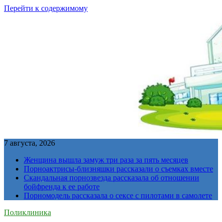
Перейти к содержимому
7 августа, 2026
Женщина вышла замуж три раза за пять месяцев
Порноактрисы-близняшки рассказали о съемках вместе
Скандальная порнозвезда рассказала об отношении
бойфренда к ее работе
Порномодель рассказала о сексе с пилотами в самолете
Поликлиника