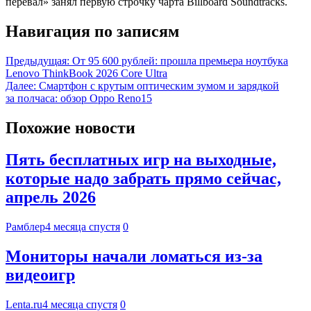
перевал» занял первую строчку чарта Billboard Soundtracks.
Навигация по записям
Предыдущая:
От 95 600 рублей: прошла премьера ноутбука
Lenovo ThinkBook 2026 Core Ultra
Далее:
Смартфон с крутым оптическим зумом и зарядкой
за полчаса: обзор Oppo Reno15
Похожие новости
Пять бесплатных игр на выходные,
которые надо забрать прямо сейчас,
апрель 2026
Рамблер
4 месяца спустя
0
Мониторы начали ломаться из-за
видеоигр
Lenta.ru
4 месяца спустя
0