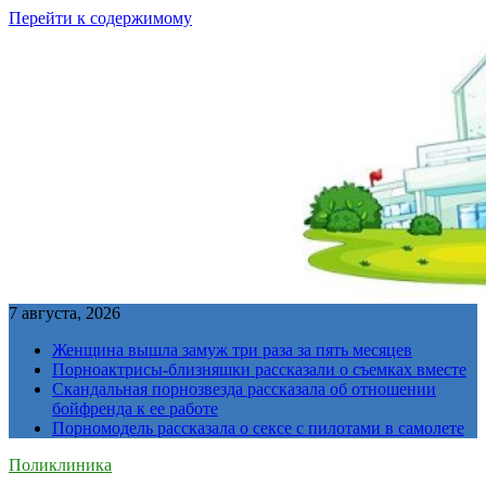
Перейти к содержимому
7 августа, 2026
Женщина вышла замуж три раза за пять месяцев
Порноактрисы-близняшки рассказали о съемках вместе
Скандальная порнозвезда рассказала об отношении
бойфренда к ее работе
Порномодель рассказала о сексе с пилотами в самолете
Поликлиника