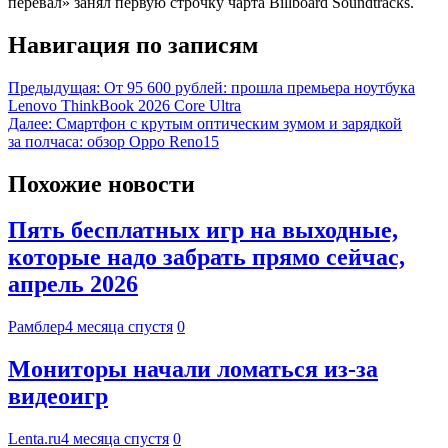
перевал» занял первую строчку чарта Billboard Soundtracks.
Навигация по записям
Предыдущая:
От 95 600 рублей: прошла премьера ноутбука
Lenovo ThinkBook 2026 Core Ultra
Далее:
Смартфон с крутым оптическим зумом и зарядкой
за полчаса: обзор Oppo Reno15
Похожие новости
Пять бесплатных игр на выходные,
которые надо забрать прямо сейчас,
апрель 2026
Рамблер
4 месяца спустя
0
Мониторы начали ломаться из-за
видеоигр
Lenta.ru
4 месяца спустя
0