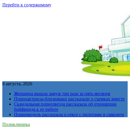
Перейти к содержимому
6 августа, 2026
Женщина вышла замуж три раза за пять месяцев
Порноактрисы-близняшки рассказали о съемках вместе
Скандальная порнозвезда рассказала об отношении
бойфренда к ее работе
Порномодель рассказала о сексе с пилотами в самолете
Поликлиника