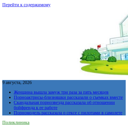
Перейти к содержимому
9 августа, 2026
Женщина вышла замуж три раза за пять месяцев
Порноактрисы-близняшки рассказали о съемках вместе
Скандальная порнозвезда рассказала об отношении
бойфренда к ее работе
Порномодель рассказала о сексе с пилотами в самолете
Поликлиника