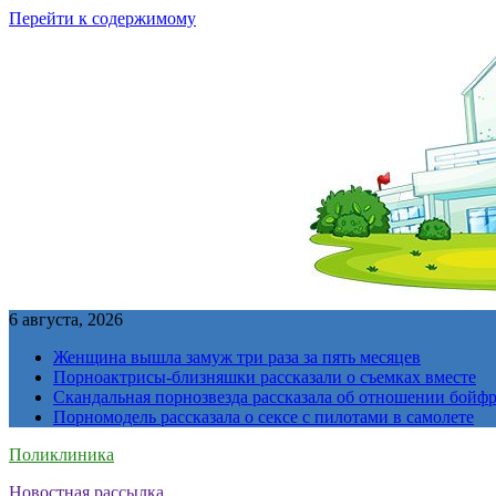
Перейти к содержимому
6 августа, 2026
Женщина вышла замуж три раза за пять месяцев
Порноактрисы-близняшки рассказали о съемках вместе
Скандальная порнозвезда рассказала об отношении бойфре
Порномодель рассказала о сексе с пилотами в самолете
Поликлиника
Новостная рассылка