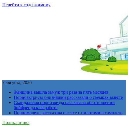
Перейти к содержимому
7 августа, 2026
Женщина вышла замуж три раза за пять месяцев
Порноактрисы-близняшки рассказали о съемках вместе
Скандальная порнозвезда рассказала об отношении
бойфренда к ее работе
Порномодель рассказала о сексе с пилотами в самолете
Поликлиника