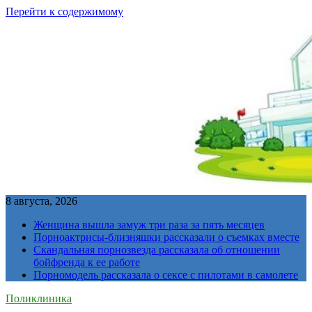
Перейти к содержимому
8 августа, 2026
Женщина вышла замуж три раза за пять месяцев
Порноактрисы-близняшки рассказали о съемках вместе
Скандальная порнозвезда рассказала об отношении
бойфренда к ее работе
Порномодель рассказала о сексе с пилотами в самолете
Поликлиника