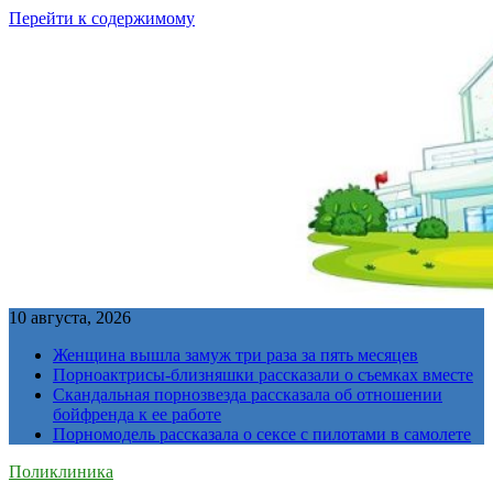
Перейти к содержимому
10 августа, 2026
Женщина вышла замуж три раза за пять месяцев
Порноактрисы-близняшки рассказали о съемках вместе
Скандальная порнозвезда рассказала об отношении
бойфренда к ее работе
Порномодель рассказала о сексе с пилотами в самолете
Поликлиника