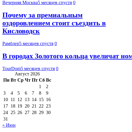
Вечерняя Москва
5 месяцев спустя
0
Почему за премиальным
оздоровлением стоит съездить в
Кисловодск
Рамблер
5 месяцев спустя
0
В городах Золотого кольца увеличат ном
TourDom
5 месяцев спустя
0
Август 2026
Пн
Вт
Ср
Чт
Пт
Сб
Вс
1
2
3
4
5
6
7
8
9
10
11
12
13
14
15
16
17
18
19
20
21
22
23
24
25
26
27
28
29
30
31
« Июн