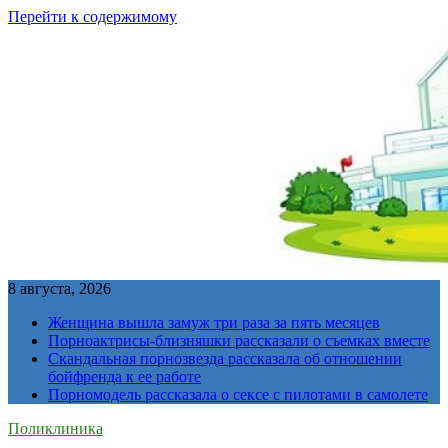
Перейти к содержимому
8 августа, 2026
Женщина вышла замуж три раза за пять месяцев
Порноактрисы-близняшки рассказали о съемках вместе
Скандальная порнозвезда рассказала об отношении
бойфренда к ее работе
Порномодель рассказала о сексе с пилотами в самолете
Поликлиника