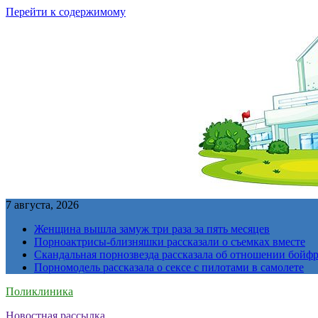
Перейти к содержимому
7 августа, 2026
Женщина вышла замуж три раза за пять месяцев
Порноактрисы-близняшки рассказали о съемках вместе
Скандальная порнозвезда рассказала об отношении бойфре
Порномодель рассказала о сексе с пилотами в самолете
Поликлиника
Новостная рассылка