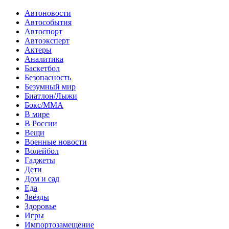
Автоновости
Автособытия
Автоспорт
Автоэксперт
Актеры
Аналитика
Баскетбол
Безопасность
Безумный мир
Биатлон/Лыжи
Бокс/MMA
В мире
В России
Вещи
Военные новости
Волейбол
Гаджеты
Дети
Дом и сад
Еда
Звёзды
Здоровье
Игры
Импортозамещение