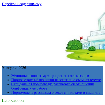
Перейти к содержимому
9 августа, 2026
Женщина вышла замуж три раза за пять месяцев
Порноактрисы-близняшки рассказали о съемках вместе
Скандальная порнозвезда рассказала об отношении
бойфренда к ее работе
Порномодель рассказала о сексе с пилотами в самолете
Поликлиника