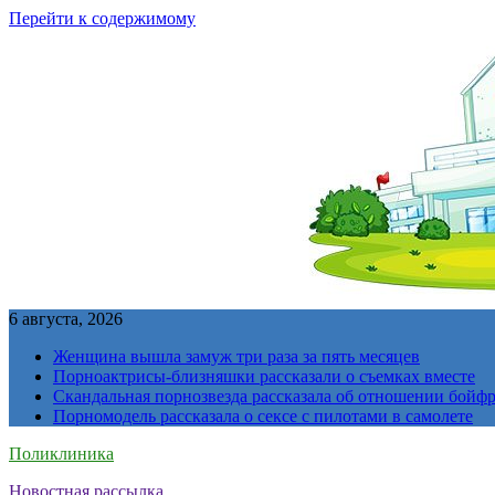
Перейти к содержимому
6 августа, 2026
Женщина вышла замуж три раза за пять месяцев
Порноактрисы-близняшки рассказали о съемках вместе
Скандальная порнозвезда рассказала об отношении бойфре
Порномодель рассказала о сексе с пилотами в самолете
Поликлиника
Новостная рассылка