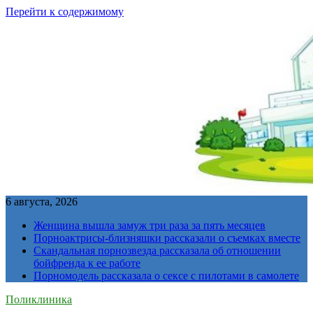
Перейти к содержимому
6 августа, 2026
Женщина вышла замуж три раза за пять месяцев
Порноактрисы-близняшки рассказали о съемках вместе
Скандальная порнозвезда рассказала об отношении
бойфренда к ее работе
Порномодель рассказала о сексе с пилотами в самолете
Поликлиника