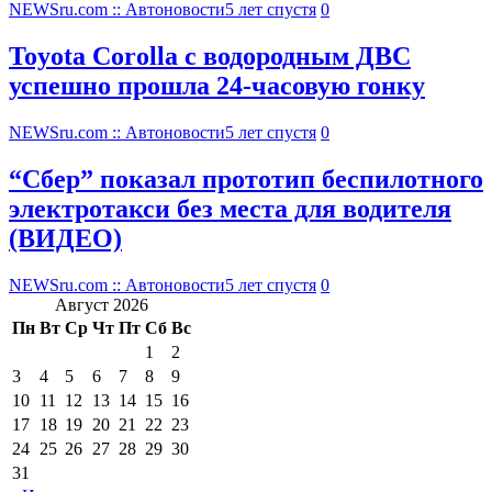
NEWSru.com :: Автоновости
5 лет спустя
0
Toyota Corolla с водородным ДВС
успешно прошла 24-часовую гонку
NEWSru.com :: Автоновости
5 лет спустя
0
“Сбер” показал прототип беспилотного
электротакси без места для водителя
(ВИДЕО)
NEWSru.com :: Автоновости
5 лет спустя
0
Август 2026
Пн
Вт
Ср
Чт
Пт
Сб
Вс
1
2
3
4
5
6
7
8
9
10
11
12
13
14
15
16
17
18
19
20
21
22
23
24
25
26
27
28
29
30
31