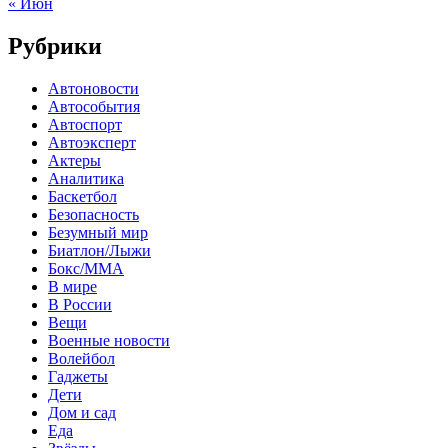
« Июн
Рубрики
Автоновости
Автособытия
Автоспорт
Автоэксперт
Актеры
Аналитика
Баскетбол
Безопасность
Безумный мир
Биатлон/Лыжи
Бокс/MMA
В мире
В России
Вещи
Военные новости
Волейбол
Гаджеты
Дети
Дом и сад
Еда