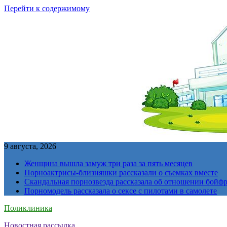
Перейти к содержимому
9 августа, 2026
Женщина вышла замуж три раза за пять месяцев
Порноактрисы-близняшки рассказали о съемках вместе
Скандальная порнозвезда рассказала об отношении бойфре
Порномодель рассказала о сексе с пилотами в самолете
Поликлиника
Новостная рассылка