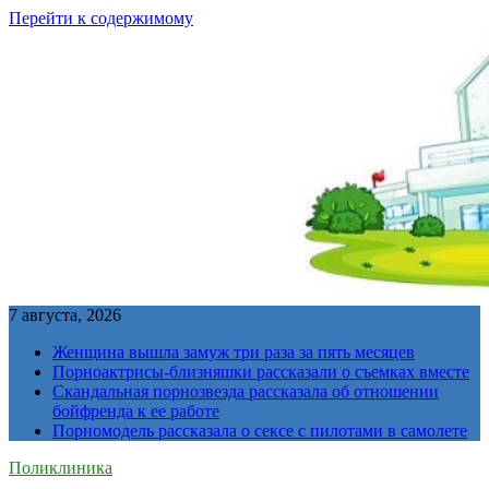
Перейти к содержимому
7 августа, 2026
Женщина вышла замуж три раза за пять месяцев
Порноактрисы-близняшки рассказали о съемках вместе
Скандальная порнозвезда рассказала об отношении
бойфренда к ее работе
Порномодель рассказала о сексе с пилотами в самолете
Поликлиника